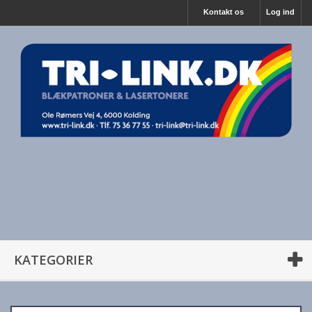
Kontakt os
Log ind
KATEGORIER