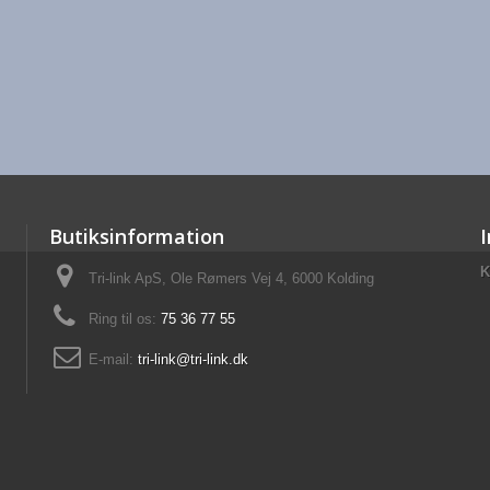
Butiksinformation
K
Tri-link ApS, Ole Rømers Vej 4, 6000 Kolding
Ring til os:
75 36 77 55
E-mail:
tri-link@tri-link.dk