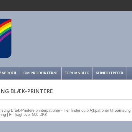
MAPROFIL
OM PRODUKTERNE
FORHANDLER
KUNDECENTER
NG BLÆK-PRINTERE
msung Blæk-Printere printerpatroner - Her finder du blÃ¦kpatroner til Samsung Bl
ering | Fri fragt over 500 DKK