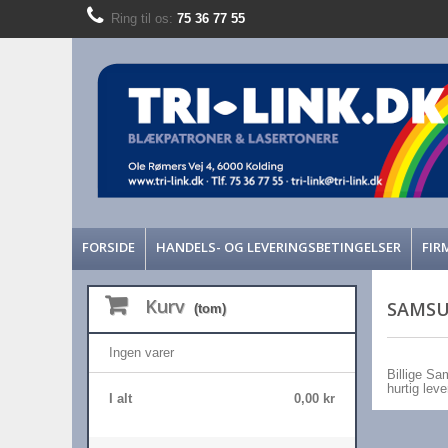
Ring til os:
75 36 77 55
FORSIDE
HANDELS- OG LEVERINGSBETINGELSER
FIR
Kurv
SAMSU
(tom)
Ingen varer
Billige Sa
hurtig lev
I alt
0,00 kr