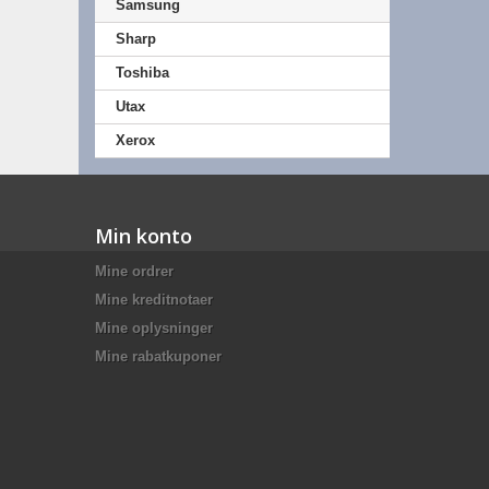
Samsung
Sharp
Toshiba
Utax
Xerox
Min konto
Mine ordrer
Mine kreditnotaer
Mine oplysninger
Mine rabatkuponer