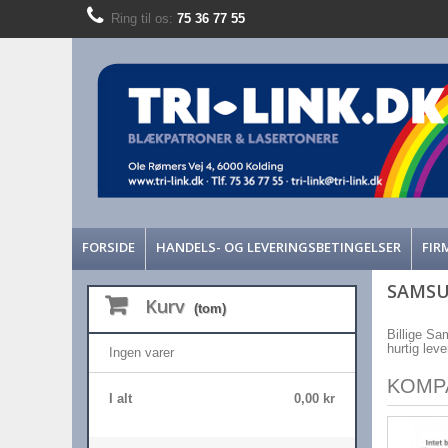
Ring til os:
75 36 77 55
FORSIDE
HANDELS- OG LEVERINGSBETINGELSER
FIR
SAMSU
Kurv
(tom)
Billige Sa
hurtig lev
Ingen varer
KOMP
I alt
0,00 kr