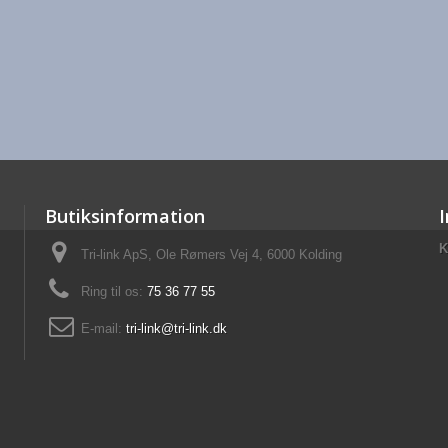
Butiksinformation
K
Tri-link ApS, Ole Rømers Vej 4, 6000 Kolding
Ring til os:
75 36 77 55
E-mail:
tri-link@tri-link.dk