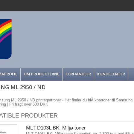
MAPROFIL
OM PRODUKTERNE
FORHANDLER
KUNDECENTER
NG ML 2950 / ND
msung ML 2950 / ND printerpatroner - Her finder du blÃ¦kpatroner til Samsung M
ering | Fri fragt over 500 DKK
ATIBLE PRODUKTER
MLT D103L BK, Miljø toner
MLT D103L BK, Miljø toner.Kapacitet: ca. 2.500 tryk ved 5%