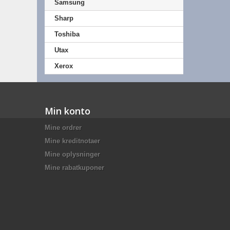
Samsung
Sharp
Toshiba
Utax
Xerox
Min konto
Mine ordrer
Mine kreditnotaer
Mine oplysninger
Mine rabatkuponer