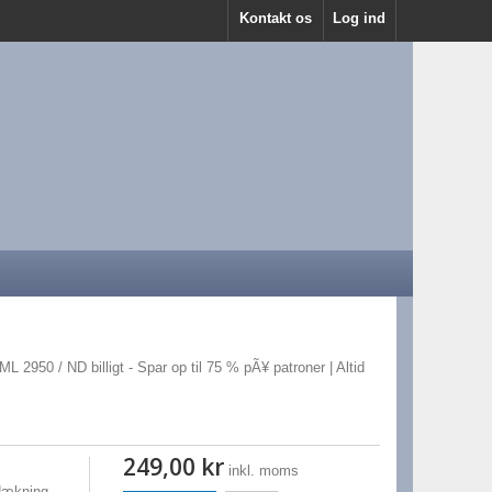
Kontakt os
Log ind
L 2950 / ND billigt - Spar op til 75 % pÃ¥ patroner | Altid
249,00 kr
inkl. moms
 dækning