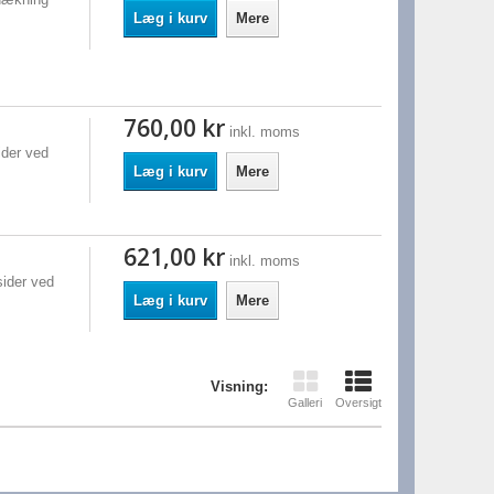
Læg i kurv
Mere
760,00 kr
inkl. moms
der ved
Læg i kurv
Mere
621,00 kr
inkl. moms
ider ved
Læg i kurv
Mere
Visning:
Galleri
Oversigt